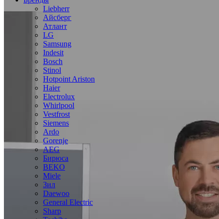
Liebherr
Айсберг
Атлант
LG
Samsung
Indesit
Bosch
Stinol
Hotpoint Ariston
Haier
Electrolux
Whirlpool
Vestfrost
Siemens
Ardo
Gorenje
AEG
Бирюса
BEKO
Miele
Зил
Daewoo
General Electric
Sharp