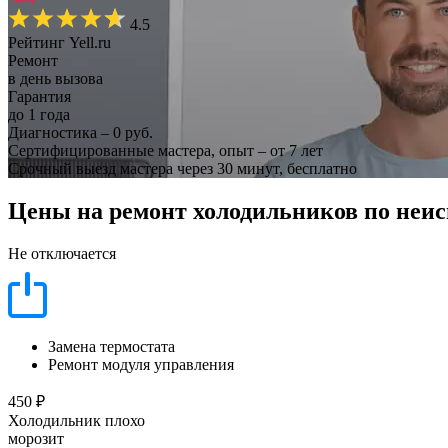
4.5
Рейтинг Yell.ru
Ремонт
в день вызова
Гарантия
до 1 года
Диагностика – 0 руб.
Сертифицированные мастера, опыт – от 7 лет
Срочный выезд мастера через 30 минут, бесплатно
Цены на ремонт холодильников по неи
Не отключается
Замена термостата
Ремонт модуля управления
450 ₽
Холодильник плохо
морозит