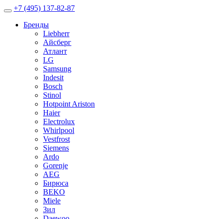
+7 (495) 137-82-87
Бренды
Liebherr
Айсберг
Атлант
LG
Samsung
Indesit
Bosch
Stinol
Hotpoint Ariston
Haier
Electrolux
Whirlpool
Vestfrost
Siemens
Ardo
Gorenje
AEG
Бирюса
BEKO
Miele
Зил
Daewoo