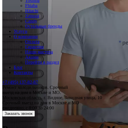
Toshiba
Fhiaba
Hitachi
Zanussi
Candy
Остальные бренды
Услуги
О компании
Оплата
Гарантии
Наши мастера
Акции
Перейти в раздел
Блог
Контакты
+7 (495) 137-82-87
Ремонт холодильников. Срочный
выезд на дом в Москве и МО.
Московская область, г. Видное, Завидная улица, 10
Срочный выезд на дом в Москве и МО
ежедневно, с 8:00 до 24:00
Заказать звонок