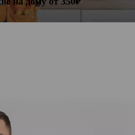
ве на дому
от 350₽