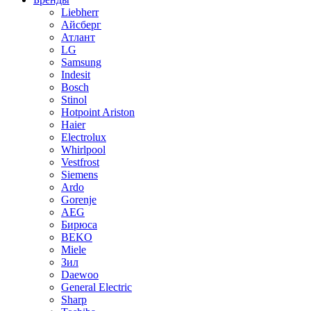
Liebherr
Айсберг
Атлант
LG
Samsung
Indesit
Bosch
Stinol
Hotpoint Ariston
Haier
Electrolux
Whirlpool
Vestfrost
Siemens
Ardo
Gorenje
AEG
Бирюса
BEKO
Miele
Зил
Daewoo
General Electric
Sharp