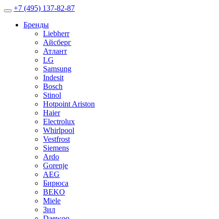
+7 (495) 137-82-87
Бренды
Liebherr
Айсберг
Атлант
LG
Samsung
Indesit
Bosch
Stinol
Hotpoint Ariston
Haier
Electrolux
Whirlpool
Vestfrost
Siemens
Ardo
Gorenje
AEG
Бирюса
BEKO
Miele
Зил
Daewoo