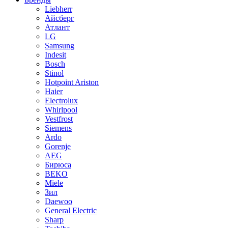
Liebherr
Айсберг
Атлант
LG
Samsung
Indesit
Bosch
Stinol
Hotpoint Ariston
Haier
Electrolux
Whirlpool
Vestfrost
Siemens
Ardo
Gorenje
AEG
Бирюса
BEKO
Miele
Зил
Daewoo
General Electric
Sharp