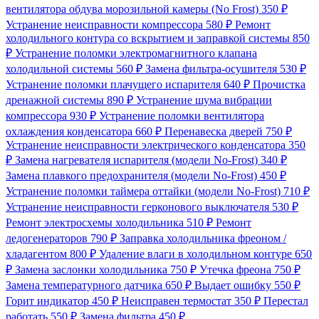
вентилятора обдува морозильной камеры (No Frost)
350 ₽
Устранение неисправности компрессора
580 ₽
Ремонт
холодильного контура со вскрытием и заправкой системы
850
₽
Устранение поломки электромагнитного клапана
холодильной системы
560 ₽
Замена фильтра-осушителя
530 ₽
Устранение поломки плачущего испарителя
640 ₽
Прочистка
дренажной системы
890 ₽
Устранение шума вибрации
компрессора
930 ₽
Устранение поломки вентилятора
охлаждения конденсатора
660 ₽
Перенавеска дверей
750 ₽
Устранение неисправности электрического конденсатора
350
₽
Замена нагревателя испарителя (модели No-Frost)
340 ₽
Замена плавкого предохранителя (модели No-Frost)
450 ₽
Устранение поломки таймера оттайки (модели No-Frost)
710 ₽
Устранение неисправности герконового выключателя
530 ₽
Ремонт электросхемы холодильника
510 ₽
Ремонт
ледогенераторов
790 ₽
Заправка холодильника фреоном /
хладагентом
800 ₽
Удаление влаги в холодильном контуре
650
₽
Замена заслонки холодильника
750 ₽
Утечка фреона
750 ₽
Замена температурного датчика
650 ₽
Выдает ошибку
550 ₽
Горит индикатор
450 ₽
Неисправен термостат
350 ₽
Перестал
работать
550 ₽
Замена фильтра
450 ₽