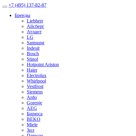
+7 (495) 137-82-87
Бренды
Liebherr
Айсберг
Атлант
LG
Samsung
Indesit
Bosch
Stinol
Hotpoint Ariston
Haier
Electrolux
Whirlpool
Vestfrost
Siemens
Ardo
Gorenje
AEG
Бирюса
BEKO
Miele
Зил
Daewoo